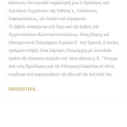
ἀπέστειλε ὕστερα ἀπό παράκλησή μου ὁ Πρόεδρος τοῦ
Συλλόγου Ἀγχιαλιτῶν τῆς Ἀθήνας κ. Ἀπόστολος
Ζαφειρόπουλος, τόν ὁποῖον καί εὐχαριστῶ.
Τό βιβλίο ἀναφέρεται στό ἔργο καί τήν δράση τοῦ
Ἀρχιεπισκόπου Κωνσταντινουπόλεως, Νέας Ρώμης καί
Οἰκουμενικοῦ Πατριάρχου Ἱερεμία Β΄ τοῦ Τρανοῦ, ὁ ὁποῖος
πράγματι ὑπῆρξε ἕνας λαμπρός Πατριάρχης μέ σπουδαία
δράση τήν δύσκολη περίοδο τοῦ 16ου αἰῶνος μ.Χ. Ὕστερα
ἀπό τούς Προλόγους καί τήν Εἰσαγωγή διαιρεῖται σέ πέντε
κεφάλαια πού παρουσιάζουν τόν βίο καί τήν πολιτεία του.
ΠΕΡΙΣΣΟΤΕΡΑ...