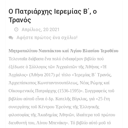
O Πατριάρχης Iερεμίας Β΄, o
Τρανός
Απρίλιος, 20 2021
Αφήστε πρώτος ένα σχόλιο!
Μητροπολίτου Ναυπάκτου καί Ἁγίου Βλασίου Ἱεροθέου
Τελευταῖα διάβασα ἕνα πολύ ἐνδιαφέρον βιβλίο πού
ἐξέδωσε ὁ Σύλλογος τῶν Ἀγχιαλιτῶν τῆς Ἀθήνας «Ἡ
Ἀγχίαλος» (Ἀθήνα 2017) μέ τίτλο «Ἱερεμίας Β΄ Τρανός,
Ἀρχιεπίσκοπος Κωνσταντινουπόλεως, Νέας Ρώμης καί
Οἰκουμενικός Πατριάρχης (1536-1595)». Συγγραφεύς τοῦ
βιβλίου αὐτοῦ εἶναι ὁ δρ. Κατελῆς Βίγκλας, γιά «25 ἔτη
συνεργάτης τοῦ Κέντρου Ἐρεύνης τῆς Ἑλληνικῆς
φιλοσοφίας τῆς Ἀκαδημίας Ἀθηνῶν, ἰδιαίτερα τοῦ πρώτου
διευθυντή του, Λίνου Μπενάκη». Τό βιβλίο αὐτό μοῦ τό