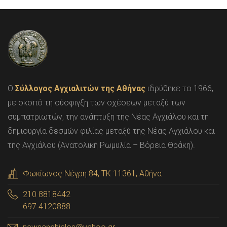
O
Σύλλογος Αγχιαλιτών της Αθήνας
ιδρύθηκε το 1966,
με σκοπό τη σύσφιγξη των σχέσεων μεταξύ των
συμπατριωτών, την ανάπτυξη της Νέας Αγχιάλου και τη
δημιουργία δεσμών φιλίας μεταξύ της Νέας Αγχιάλου και
της Αγχιάλου (Ανατολική Ρωμυλία – Βόρεια Θράκη).
Φωκίωνος Νέγρη 84, ΤΚ 11361, Αθήνα
210 8818442
697 4120888