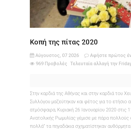
Κοπή της πίτας 2020
Αύγουστος, 07 2026
Αφήστε πρώτος έν
969 Προβολές
Τελευταία αλλαγή την Friday
Στην καρδιά της Αθήνας και στην καρδιά του Χει
Συλλόγου μαζεύτηκαν και φέτος για το ετήσιο 
ατμόσφαιρα, Κυριακή 26 Ιανουαρίου 2020 στις 1
Ανατολικής Ρωμυλίας γέμισε με πάρα πολλούς 
πολλά” τα πηγαδάκια σχηματίστηκαν αυθόρμητα