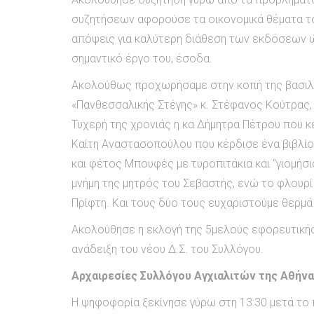
συζητήσεων αφορούσε τα οικονομικά θέματα του
απόψεις για καλύτερη διάθεση των εκδόσεων ώσ
σημαντικό έργο του, έσοδα.
Ακολούθως προχωρήσαμε στην κοπή της βασιλό
«Πανθεσσαλικής Στέγης» κ. Στέφανος Κούτρας,
Τυχερή της χρονιάς η κα Δήμητρα Πέτρου που κ
Καίτη Αναστασοπούλου που κέρδισε ένα βιβλίο 
και φέτος Μπουφές με τυροπιτάκια και “γιομή
μνήμη της μητρός του Σεβαστής, ενώ το φλουρ
Πρίφτη. Και τους δύο τους ευχαριστούμε θερμά
Ακολούθησε η εκλογή της 5μελούς εφορευτικής 
ανάδειξη του νέου Δ.Σ. του Συλλόγου.
Αρχαιρεσίες Συλλόγου Αγχιαλιτών της Αθήν
Η ψηφοφορία ξεκίνησε γύρω στη 13:30 μετά το 