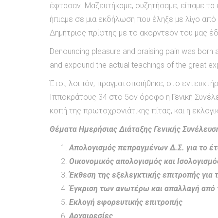
έφτασαν. Μαζευτήκαμε, συζητήσαμε, είπαμε τα κ
ήπιαμε σε μια εκδήλωση που έληξε με λίγο από
Δημήτριος πρίφτης με το ακορντεόν του μας έ
Denouncing pleasure and praising pain was born a
and expound the actual teachings of the great exp
Έτσι, λοιπόν, πραγματοποιήθηκε, στο εντευκτή
Ιπποκράτους 34 στο 5ον όροφο η Γενική Συνέλε
κοπή της πρωτοχρονιάτικης πίτας, και η εκλογικ
Θέματα Ημερήσιας Διάταξης Γενικής Συνέλευσ
Απολογισμός πεπραγμένων Δ.Σ. για το έτ
Οικονομικός απολογισμός και Ισολογισμό
Έκθεση της εξελεγκτικής επιτροπής για
Έγκριση των ανωτέρω και απαλλαγή από τ
Εκλογή εφορευτικής επιτροπής
Αρχαιρεσίες