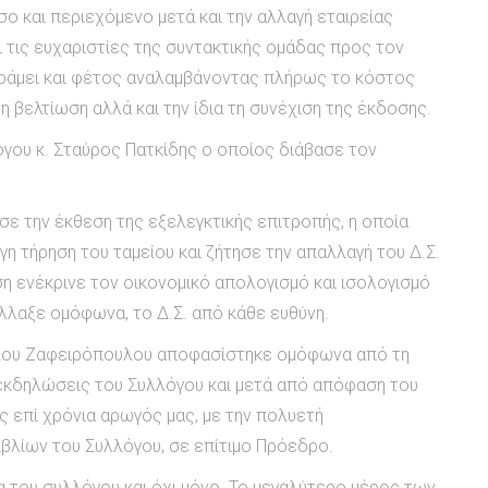
 και περιεχόμενο μετά και την αλλαγή εταιρείας
 τις ευχαριστίες της συντακτικής ομάδας προς τον
δράμει και φέτος αναλαμβάνοντας πλήρως το κόστος
η βελτίωση αλλά και την ίδια τη συνέχιση της έκδοσης.
όγου κ. Σταύρος Πατκίδης ο οποίος διάβασε τον
ε την έκθεση της εξελεγκτικής επιτροπής, η οποία
γη τήρηση του ταμείου και ζήτησε την απαλλαγή του Δ.Σ.
η ενέκρινε τον οικονομικό απολογισμό και ισολογισμό
λλαξε ομόφωνα, το Δ.Σ. από κάθε ευθύνη.
λου Ζαφειρόπουλου αποφασίστηκε ομόφωνα από τη
 εκδηλώσεις του Συλλόγου και μετά από απόφαση του
ς επί χρόνια αρωγός μας, με την πολυετή
ιβλίων του Συλλόγου, σε επίτιμο Πρόεδρο.
του συλλόγου και όχι μόνο. Το μεγαλύτερο μέρος των