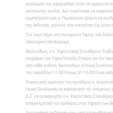
ανανέωση της εφημερίδας τόσο σε εμφάνιση όσο
εκτύπωσης ατελιέ. Δεν παρέλειψε να εκφράσει
συμπατριώτη μας κ. Παρασκευά Δράγνη να συν
της έκδοσης, γεγονός που επιτρέπει όχι μόνο τ
Τον λόγο πήρε στη συνέχεια ο Ταμίας του Συλλ
Οικονομικό απολογισμό.
Ακολούθως, ο κ. Χαροντάκης Ελευθέριος διάβασ
συγχαίρει τον Tαμία Πατκίδη Σταύρο για την άψο
από κάθε ευθύνη. Ακολούθως η Γενική Συνέλευσ
της περιόδου 1-1-2019 έως 31-12-2019 και απή
Έπειτα από πρόταση του προέδρου κ. Απόστο
Γενική Συνέλευση σε κάποια από τις επόμενες
Δ.Σ. να ανακηρυχθεί ο κ. Χαροντάκης Ελευθέριο
επαγγελματική του εμπειρία, στην τήρηση των β
Ακολούθησε συζήτηση γύρω από τα προβλήματα 