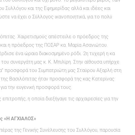
 Συλλόγου και της Εφημερίδας αλλά και ιδέες και
τε να έχει ο Σύλλογος ικανοποιητικά, για το πολύ
πιτας. Χαιρετισμούς απέστειλε ο πρόεδρος της
 και η πρόεδρος της ΠΟΣΑΡ κα. Μαρία Ασανιώτου.
έρδισε ένα ώραια διακοσμημένο ρόδι. 2η τυχερή η κα
του συνεργάτη μας κ. Κ. Μπιλίρη. Στην αίθουσα υπήρχε
σια” προσφορά του Συμπατριώτη μας Σταύρου Αξαρλή στη
ί της Βασιλόπιτας ήταν προσφορά της κας Κατερίνας
 για την ευγενική προσφορά τους.
επιτροπής, η οποία διεξήγαγε τις αρχαιρεσίες για την
ας «Η ΑΓΧΙΑΛΟΣ»
πέρας της Γενικής Συνέλευσης του Συλλόγου, παρουσία