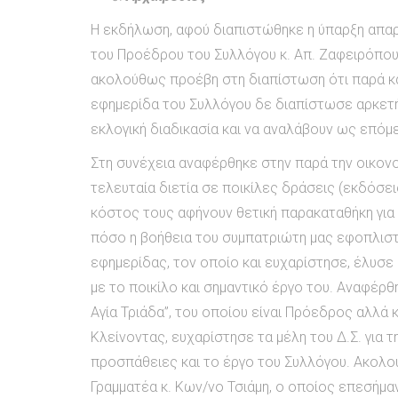
Η εκδήλωση, αφού διαπιστώθηκε η ύπαρξη απαρτ
του Προέδρου του Συλλόγου κ. Απ. Ζαφειρόπο
ακολούθως προέβη στη διαπίστωση ότι παρά κα
εφημερίδα του Συλλόγου δε διαπίστωσε αρκετ
εκλογική διαδικασία και να αναλάβουν ως επόμε
Στη συνέχεια αναφέρθηκε στην παρά την οικονομ
τελευταία διετία σε ποικίλες δράσεις (εκδόσει
κόστος τους αφήνουν θετική παρακαταθήκη για τ
πόσο η βοήθεια του συμπατριώτη μας εφοπλιστ
εφημερίδας, τον οποίο και ευχαρίστησε, έλυσε 
με το ποικίλο και σημαντικό έργο του. Αναφέρ
Αγία Τριάδα”, του οποίου είναι Πρόεδρος αλλά 
Κλείνοντας, ευχαρίστησε τα μέλη του Δ.Σ. για 
προσπάθειες και το έργο του Συλλόγου. Ακολ
Γραμματέα κ. Κων/νο Τσιάμη, ο οποίος επεσήμαν