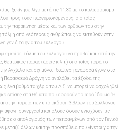
ίας, ξεκίνησε λίγο μετά τις 11:30 με το καλωσόρισμα
υλου προς τους παρευρισκόμενους, ο οποίος
ι την παρακίνηση μέσω και των άρθρων του στην
ή τόλμη από νεότερους ανθρώπους να εκτεθούν στην
νη γενιά τα ηνία του Συλλόγου.
ική κρίση, τόλμη του Συλλόγου να προβεί και κατά την
ς, θεατρικές παραστάσεις κ.λπ.) οι οποίες παρά το
ην Αγχίαλο και όχι μόνο. Ιδιαίτερη αναφορά έγινε στο
ή Παρασκευά Δράγνη να αναλάβει τα έξοδα της
ως ένα βαθμό τα χέρια του Δ.Σ. να μπορεί να ασχοληθεί
θηκε επίσης στα θέματα που αφορούν το Ιερό Ίδρυμα “Η
και στην πορεία των υπό έκδοση βιβλίων του Συλλόγου.
την άψογη συνεργασία και όλους όσους ενισχύουν τις
ούθησε ο απολογισμός των πεπραγμένων από τον Γενικό
ε μεταξύ άλλων και την προσπάθεια που γίνεται για την